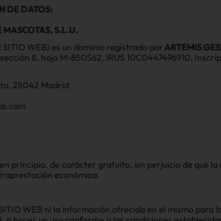
N DE DATOS:
 MASCOTAS, S.L.U.
 SITIO WEB) es un dominio registrado por
ARTEMIS GES
, sección 8, hoja M-850562, IRUS 10C0447496910, Inscripc
anta, 28042 Madrid
as.com
principio, de carácter gratuito, sin perjuicio de que la 
ntraprestación económica.
ITIO WEB ni la información ofrecida en el mismo para la 
ral, a hacer un uso conforme a las condiciones establec