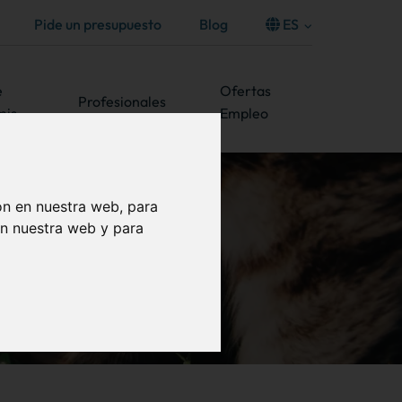
Pide un presupuesto
Blog
ES
e
Ofertas
Profesionales
mis
Empleo
ón en nuestra web, para
en nuestra web y para