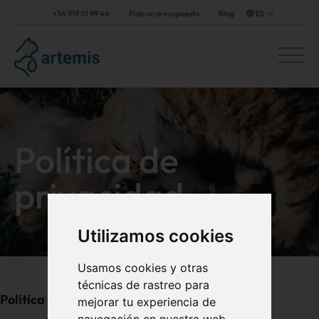
+34 919 01 99 44
Pide un presupuesto
Blog
ES
Política de
privacidad
Utilizamos cookies
Usamos cookies y otras
técnicas de rastreo para
Política de Privacidad Web
mejorar tu experiencia de