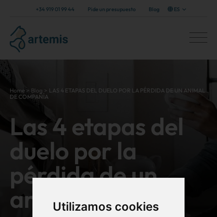
+34 919 01 99 44
Pide un presupuesto
Blog
ES
Home
>
Blog
>
LAS 4 ETAPAS DEL DUELO POR LA PÉRDIDA DE UN ANIMAL
DE COMPAÑÍA
Las 4 etapas del
duelo por la
pérdida de un
animal de
Utilizamos cookies